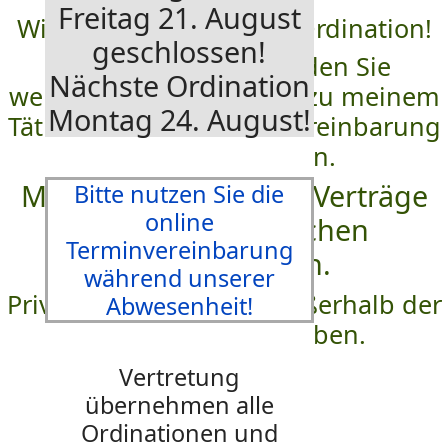
Freitag 21. August
Willkommen in meiner Ordination!
geschlossen!
Auf diesen Seiten finden Sie
Nächste Ordination
wertvolle Informationen zu meinem
Montag 24. August!
Tätigkeitsprofil, Terminvereinbarung
und Kontaktdaten.
Meine Ordination hat Verträge
Bitte nutzen Sie die
online
mit allen gesetzlichen
Terminvereinbarung
Krankenkassen.
während unserer
Privattermine werden außerhalb der
Abwesenheit!
Kassenzeiten vergeben.
Vertretung
übernehmen alle
Ordinationen und